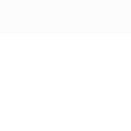
con las competiciones de la UEFA están protegidas por las marcas
registradas y/o por el copyright de UEFA. Se prohíbe el uso de estas
marcas registradas para uso comercial. El uso de UEFA.com
significa la aceptación de sus Términos, Condiciones y Política de
Privacidad.