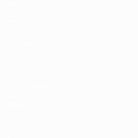
TAMBIÉN
UEFA.com
Fundación de la
UEFA
Tienda
ELEGIR IDIOMA
Español
English
Français
Deutsch
Русский
Español
Italiano
Português
Privacidad
Términos y condiciones
Política de cookies
Ajustes de privacidad
© 1998-2026 UEFA. Todos los derechos reservados
La palabra UEFA, el logo de la UEFA y todas las marcas relacionadas