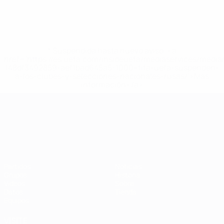
* Suspendida hasta nuevo aviso. <a
href='https://es.uefa.com/insideuefa/mediaservices/medi
148df3492859-aef1bad645a5-1000--fifa-uefa-suspenden-
a-los-clubes-y-selecciones-nacionales-rusas/'>Más
información</a>
Campeonato de Europa Sub-21
Partidos
Noticias
Grupos
Historia
Vídeos
Sobre
Datos
Tienda
Equipos
VISITE