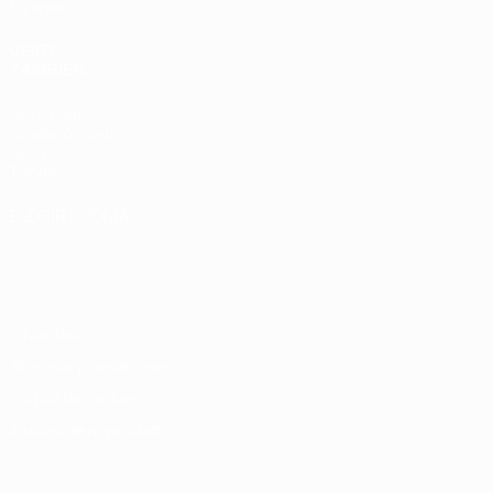
Equipos
VISITE
TAMBIÉN
UEFA.com
Fundación de la
UEFA
Tienda
ELEGIR IDIOMA
Español
English
Français
Deutsch
Русский
Español
Italiano
Português
Privacidad
Términos y condiciones
Política de cookies
Ajustes de privacidad