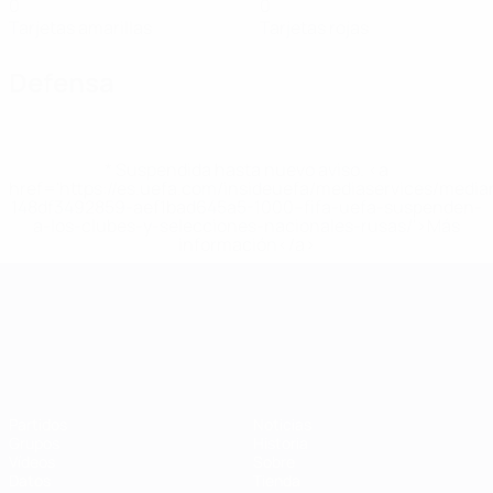
0
0
Tarjetas amarillas
Tarjetas rojas
Defensa
* Suspendida hasta nuevo aviso. <a
href='https://es.uefa.com/insideuefa/mediaservices/medi
148df3492859-aef1bad645a5-1000--fifa-uefa-suspenden-
a-los-clubes-y-selecciones-nacionales-rusas/'>Más
información</a>
Campeonato de Europa Sub-21
Partidos
Noticias
Grupos
Historia
Vídeos
Sobre
Datos
Tienda