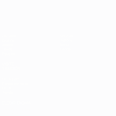
Campeonato de Europa Sub-21
Partidos
Noticias
Grupos
Historia
Vídeos
Sobre
Datos
Tienda
Equipos
VISITE
TAMBIÉN
UEFA.com
Fundación de la
UEFA
Tienda
ELEGIR IDIOMA
Español
English
Français
Deutsch
Русский
Español
Italiano
Português