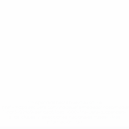
* Suspendida hasta nuevo aviso. <a
href='https://es.uefa.com/insideuefa/mediaservices/medi
148df3492859-aef1bad645a5-1000--fifa-uefa-suspenden-
a-los-clubes-y-selecciones-nacionales-rusas/'>Más
información</a>