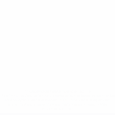
* Suspendida hasta nuevo aviso. <a
href='https://es.uefa.com/insideuefa/mediaservices/medi
148df3492859-aef1bad645a5-1000--fifa-uefa-suspenden-
a-los-clubes-y-selecciones-nacionales-rusas/'>Más
información</a>