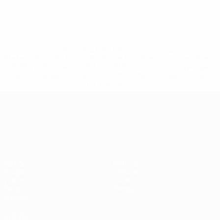
* Suspendida hasta nuevo aviso. <a
href='https://es.uefa.com/insideuefa/mediaservices/medi
148df3492859-aef1bad645a5-1000--fifa-uefa-suspenden-
a-los-clubes-y-selecciones-nacionales-rusas/'>Más
información</a>
Campeonato de Europa Sub-21
Partidos
Noticias
Grupos
Historia
Vídeos
Sobre
Datos
Tienda
Equipos
VISITE