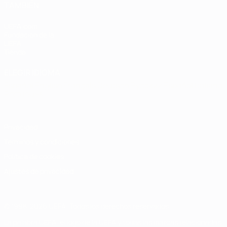
TAMBIÉN
UEFA.com
Fundación de la
UEFA
Tienda
ELEGIR IDIOMA
Español
English
Français
Deutsch
Русский
Español
Italiano
Português
Privacidad
Términos y condiciones
Política de cookies
Ajustes de privacidad
© 1998-2026 UEFA. Todos los derechos reservados
La palabra UEFA, el logo de la UEFA y todas las marcas relacionadas