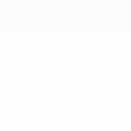
con las competiciones de la UEFA están protegidas por las marcas
registradas y/o por el copyright de UEFA. Se prohíbe el uso de estas
marcas registradas para uso comercial. El uso de UEFA.com
significa la aceptación de sus Términos, Condiciones y Política de
Privacidad.