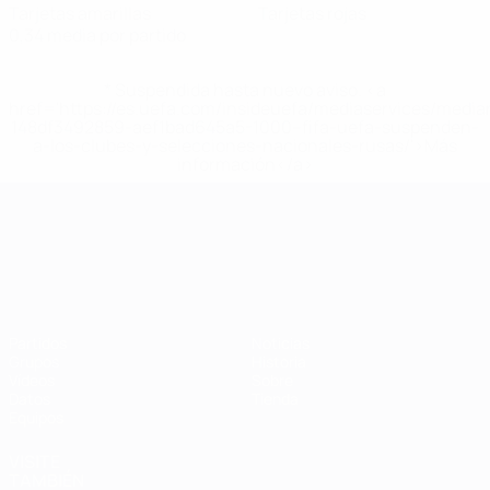
Tarjetas amarillas
Tarjetas rojas
0,34 media por partido
* Suspendida hasta nuevo aviso. <a
href='https://es.uefa.com/insideuefa/mediaservices/medi
148df3492859-aef1bad645a5-1000--fifa-uefa-suspenden-
a-los-clubes-y-selecciones-nacionales-rusas/'>Más
información</a>
Campeonato de Europa Sub-21
Partidos
Noticias
Grupos
Historia
Vídeos
Sobre
Datos
Tienda
Equipos
VISITE
TAMBIÉN