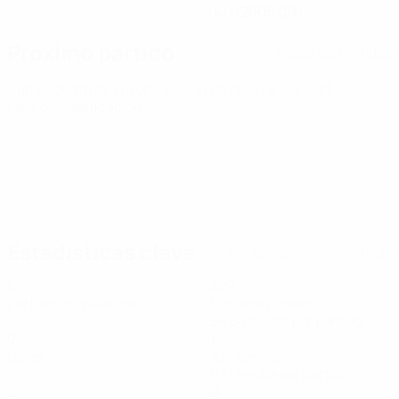
14/1/2005 (21)
Próximo partido
Todos los partidos
Campeonato de Europa Sub-21 de la UEFA
jue 1 oct 2026
·
Fase de clasificación
Estadísticas clave
Ver todas las estadísticas
6
329
Partidos disputados
Minutos jugados
54,84 media por partido
0
1
Goles
Asistencias
0,17 media por partido
2
0