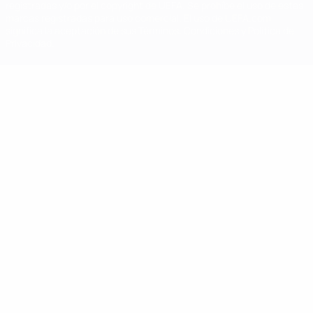
registradas y/o por el copyright de UEFA. Se prohíbe el uso de estas
marcas registradas para uso comercial. El uso de UEFA.com
significa la aceptación de sus Términos, Condiciones y Política de
Privacidad.