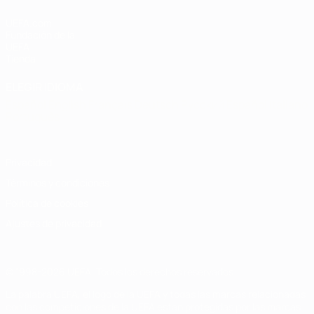
UEFA.com
Fundación de la
UEFA
Tienda
ELEGIR IDIOMA
Español
English
Français
Deutsch
Русский
Español
Italiano
Português
Privacidad
Términos y condiciones
Política de cookies
Ajustes de privacidad
© 1998-2026 UEFA. Todos los derechos reservados
La palabra UEFA, el logo de la UEFA y todas las marcas relacionadas
con las competiciones de la UEFA están protegidas por las marcas