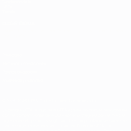
Fundación de la
UEFA
Tienda
ELEGIR IDIOMA
Español
English
Français
Deutsch
Русский
Español
Italiano
Português
Privacidad
Términos y condiciones
Política de cookies
Ajustes de privacidad
© 1998-2026 UEFA. Todos los derechos reservados
La palabra UEFA, el logo de la UEFA y todas las marcas relacionadas
con las competiciones de la UEFA están protegidas por las marcas
registradas y/o por el copyright de UEFA. Se prohíbe el uso de estas
marcas registradas para uso comercial. El uso de UEFA.com
significa la aceptación de sus Términos, Condiciones y Política de