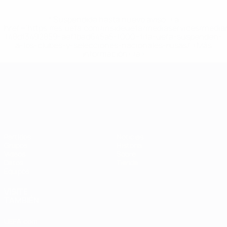
* Suspendida hasta nuevo aviso. <a
href='https://es.uefa.com/insideuefa/mediaservices/medi
148df3492859-aef1bad645a5-1000--fifa-uefa-suspenden-
a-los-clubes-y-selecciones-nacionales-rusas/'>Más
información</a>
Campeonato de Europa Sub-21
Partidos
Noticias
Grupos
Historia
Vídeos
Sobre
Datos
Tienda
Equipos
VISITE
TAMBIÉN
UEFA.com