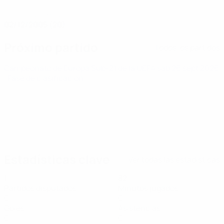
FECHA DE NACIMIENTO
02/12/2005 (20)
Próximo partido
Todos los partidos
Campeonato de Europa Sub-21 de la UEFA
sáb 26 sept 2026
· Fase de clasificación
Estadísticas clave
Ver todas las estadísticas
1
82
Partidos disputados
Minutos jugados
0
0
Goles
Asistencias
0
0