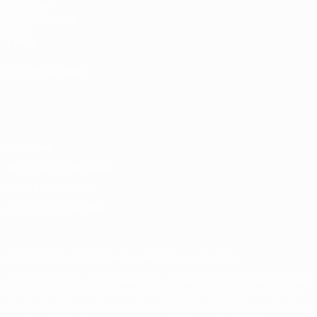
UEFA.com
Fundación de la
UEFA
Tienda
ELEGIR IDIOMA
Español
English
Français
Deutsch
Русский
Español
Italiano
Português
Privacidad
Términos y condiciones
Política de cookies
Ajustes de privacidad
© 1998-2026 UEFA. Todos los derechos reservados
La palabra UEFA, el logo de la UEFA y todas las marcas relacionadas
con las competiciones de la UEFA están protegidas por las marcas
registradas y/o por el copyright de UEFA. Se prohíbe el uso de estas