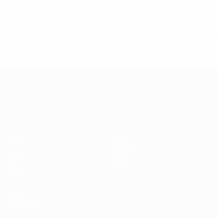
Tarjetas amarillas
Tarjetas rojas
* Suspendida hasta nuevo aviso. <a
href='https://es.uefa.com/insideuefa/mediaservices/medi
148df3492859-aef1bad645a5-1000--fifa-uefa-suspenden-
a-los-clubes-y-selecciones-nacionales-rusas/'>Más
información</a>
Campeonato de Europa Sub-21
Partidos
Noticias
Grupos
Historia
Vídeos
Sobre
Datos
Tienda
Equipos
VISITE
TAMBIÉN