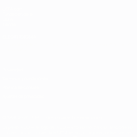
UEFA.com
Fundación de la
UEFA
Tienda
ELEGIR IDIOMA
Español
English
Français
Deutsch
Русский
Español
Italiano
Português
Privacidad
Términos y condiciones
Política de cookies
Ajustes de privacidad
© 1998-2026 UEFA. Todos los derechos reservados
La palabra UEFA, el logo de la UEFA y todas las marcas relacionadas
con las competiciones de la UEFA están protegidas por las marcas