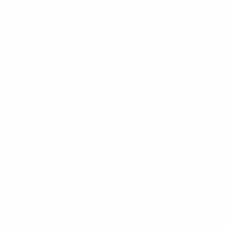
FECHA DE NACIMIENTO
24/9/2005 (20)
Próximo partido
Todos los partidos
Campeonato de Europa Sub-21 de la UEFA
sáb 26 sept 2026
· Fase de clasificación
Estadísticas clave
Ver todas las estadísticas
5
155
Partidos disputados
Minutos jugados
31 media por partido
0
0
Goles
Asistencias