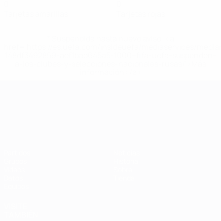
0
0
Tarjetas amarillas
Tarjetas rojas
* Suspendida hasta nuevo aviso. <a
href='https://es.uefa.com/insideuefa/mediaservices/medi
148df3492859-aef1bad645a5-1000--fifa-uefa-suspenden-
a-los-clubes-y-selecciones-nacionales-rusas/'>Más
información</a>
Campeonato de Europa Sub-21
Partidos
Noticias
Grupos
Historia
Vídeos
Sobre
Datos
Tienda
Equipos
VISITE
TAMBIÉN