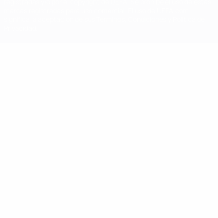
registradas y/o por el copyright de UEFA. Se prohíbe el uso de estas
marcas registradas para uso comercial. El uso de UEFA.com
significa la aceptación de sus Términos, Condiciones y Política de
Privacidad.