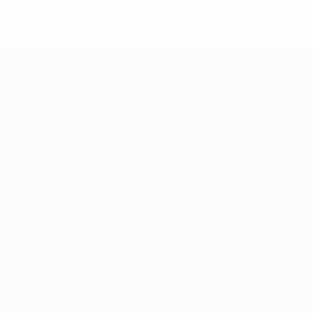
href='https://es.uefa.com/insideuefa/mediaservices/medi
148df3492859-aef1bad645a5-1000--fifa-uefa-suspenden-
a-los-clubes-y-selecciones-nacionales-rusas/'>Más
información</a>
Campeonato de Europa Sub-21
Partidos
Noticias
Grupos
Historia
Vídeos
Sobre
Datos
Tienda
Equipos
VISITE
TAMBIÉN
UEFA.com
Fundación de la
UEFA
Tienda