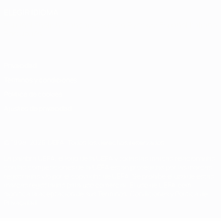
ELEGIR IDIOMA
Español
English
Français
Deutsch
Русский
Español
Italiano
Português
Privacidad
Términos y condiciones
Política de cookies
Ajustes de privacidad
© 1998-2026 UEFA. Todos los derechos reservados
La palabra UEFA, el logo de la UEFA y todas las marcas relacionadas
con las competiciones de la UEFA están protegidas por las marcas
registradas y/o por el copyright de UEFA. Se prohíbe el uso de estas
marcas registradas para uso comercial. El uso de UEFA.com
significa la aceptación de sus Términos, Condiciones y Política de
Privacidad.