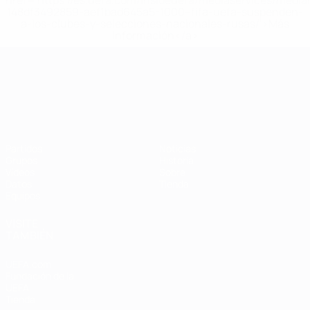
href='https://es.uefa.com/insideuefa/mediaservices/medi
148df3492859-aef1bad645a5-1000--fifa-uefa-suspenden-
a-los-clubes-y-selecciones-nacionales-rusas/'>Más
información</a>
Campeonato de Europa Sub-21
Partidos
Noticias
Grupos
Historia
Vídeos
Sobre
Datos
Tienda
Equipos
VISITE
TAMBIÉN
UEFA.com
Fundación de la
UEFA
Tienda