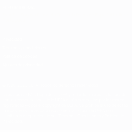
ELEGIR IDIOMA
Español
English
Français
Deutsch
Русский
Español
Italiano
Português
Privacidad
Términos y condiciones
Política de cookies
Ajustes de privacidad
© 1998-2026 UEFA. Todos los derechos reservados
La palabra UEFA, el logo de la UEFA y todas las marcas relacionadas
con las competiciones de la UEFA están protegidas por las marcas
registradas y/o por el copyright de UEFA. Se prohíbe el uso de estas
marcas registradas para uso comercial. El uso de UEFA.com
significa la aceptación de sus Términos, Condiciones y Política de
Privacidad.