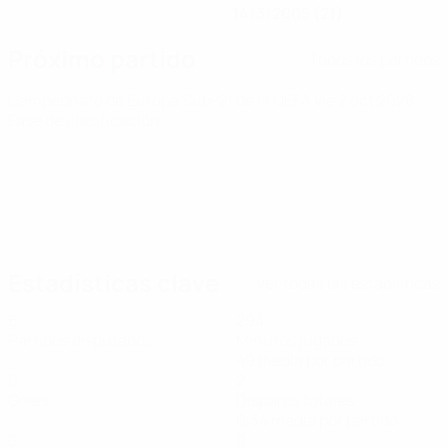
14/3/2005 (21)
Próximo partido
Todos los partidos
Campeonato de Europa Sub-21 de la UEFA
vie 2 oct 2026
·
Fase de clasificación
Estadísticas clave
Ver todas las estadísticas
6
294
Partidos disputados
Minutos jugados
49 media por partido
0
2
Goles
Disparos totales
0,34 media por partido
0
0