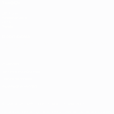
TAMBIÉN
UEFA.com
Fundación de la
UEFA
Tienda
ELEGIR IDIOMA
Español
English
Français
Deutsch
Русский
Español
Italiano
Português
Privacidad
Términos y condiciones
Política de cookies
Ajustes de privacidad
© 1998-2026 UEFA. Todos los derechos reservados
La palabra UEFA, el logo de la UEFA y todas las marcas relacionadas