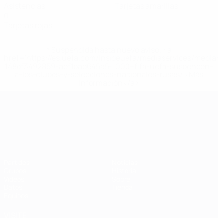
Asistencias
Tarjetas amarillas
0
Tarjetas rojas
* Suspendida hasta nuevo aviso. <a
href='https://es.uefa.com/insideuefa/mediaservices/medi
148df3492859-aef1bad645a5-1000--fifa-uefa-suspenden-
a-los-clubes-y-selecciones-nacionales-rusas/'>Más
información</a>
Campeonato de Europa Sub-21
Partidos
Noticias
Grupos
Historia
Vídeos
Sobre
Datos
Tienda
Equipos
VISITE