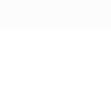
con las competiciones de la UEFA están protegidas por las marcas
registradas y/o por el copyright de UEFA. Se prohíbe el uso de estas
marcas registradas para uso comercial. El uso de UEFA.com
significa la aceptación de sus Términos, Condiciones y Política de
Privacidad.