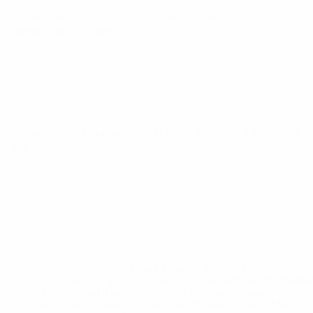
Campeonato de Europa Sub-21 de la UEFA
vie 14 nov 2025
·
Fase de clasificación
Campeonato de Europa Sub-21 de la UEFA
mar 9 sept 2025
·
Fase de clasificación
* Suspendida hasta nuevo aviso. <a
href='https://es.uefa.com/insideuefa/mediaservices/medi
148df3492859-aef1bad645a5-1000--fifa-uefa-suspenden-
a-los-clubes-y-selecciones-nacionales-rusas/'>Más