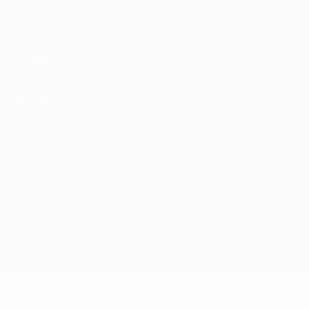
Español
English
Français
Deutsch
Русский
Español
Italiano
Português
Privacidad
Términos y condiciones
Política de cookies
Ajustes de privacidad
© 1998-2026 UEFA. Todos los derechos reservados
La palabra UEFA, el logo de la UEFA y todas las marcas relacionadas
con las competiciones de la UEFA están protegidas por las marcas
registradas y/o por el copyright de UEFA. Se prohíbe el uso de estas
marcas registradas para uso comercial. El uso de UEFA.com
significa la aceptación de sus Términos, Condiciones y Política de
Privacidad.