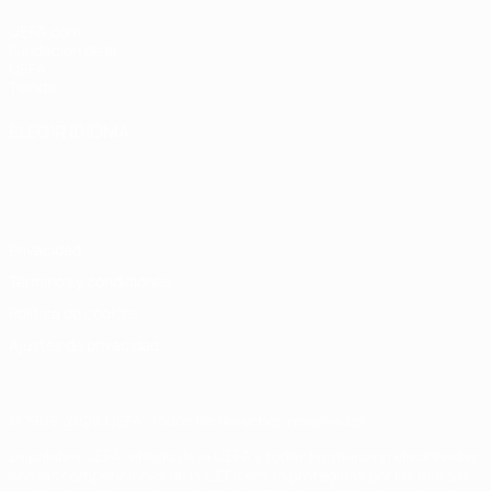
UEFA.com
Fundación de la
UEFA
Tienda
ELEGIR IDIOMA
Español
English
Français
Deutsch
Русский
Español
Italiano
Português
Privacidad
Términos y condiciones
Política de cookies
Ajustes de privacidad
© 1998-2026 UEFA. Todos los derechos reservados
La palabra UEFA, el logo de la UEFA y todas las marcas relacionadas
con las competiciones de la UEFA están protegidas por las marcas