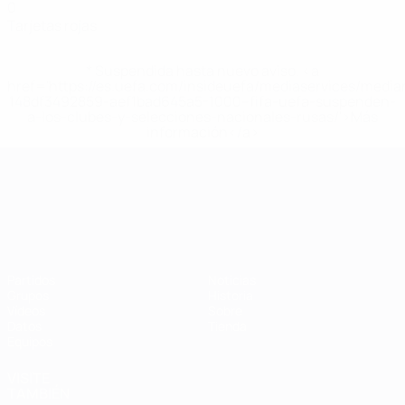
0
Tarjetas rojas
* Suspendida hasta nuevo aviso. <a
href='https://es.uefa.com/insideuefa/mediaservices/medi
148df3492859-aef1bad645a5-1000--fifa-uefa-suspenden-
a-los-clubes-y-selecciones-nacionales-rusas/'>Más
información</a>
Campeonato de Europa Sub-21
Partidos
Noticias
Grupos
Historia
Vídeos
Sobre
Datos
Tienda
Equipos
VISITE
TAMBIÉN