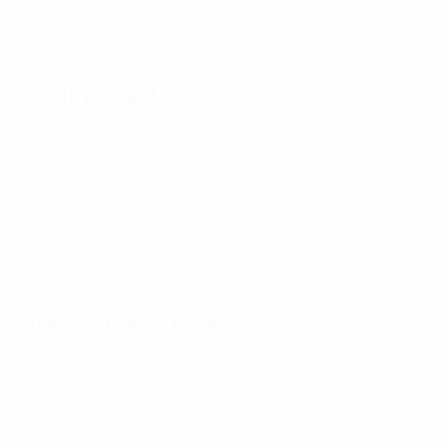
FECHA DE NACIMIENTO
11/3/2005 (21)
Próximo partido
Todos los partidos
Campeonato de Europa Sub-21 de la UEFA
vie 25 sept 2026
·
Fase de clasificación
Estadísticas clave
Ver todas las estadísticas
2
180
Partidos disputados
Minutos jugados
45 media por partido
0
0
Goles
Tarjetas amarillas