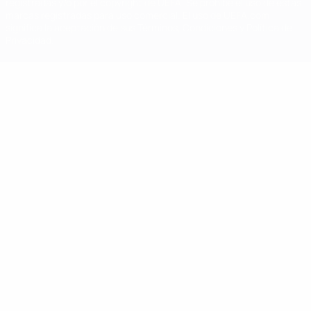
registradas y/o por el copyright de UEFA. Se prohíbe el uso de estas
marcas registradas para uso comercial. El uso de UEFA.com
significa la aceptación de sus Términos, Condiciones y Política de
Privacidad.