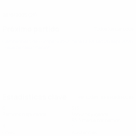
FECHA DE NACIMIENTO
28/6/2005 (21)
Próximo partido
Todos los partidos
Campeonato de Europa Sub-21 de la UEFA
sáb 26 sept 2026
· Fase de clasificación
Estadísticas clave
Ver todas las estadísticas
6
513
Partidos disputados
Minutos jugados
85,5 media por partido
3
5
Goles
Asistencias