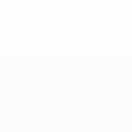
0,5 media por partido
0,84 media por partido
0
0
Tarjetas amarillas
Tarjetas rojas
* Suspendida hasta nuevo aviso. <a
href='https://es.uefa.com/insideuefa/mediaservices/medi
148df3492859-aef1bad645a5-1000--fifa-uefa-suspenden-
a-los-clubes-y-selecciones-nacionales-rusas/'>Más
información</a>
Campeonato de Europa Sub-21
Partidos
Noticias
Grupos
Historia
Vídeos
Sobre
Datos
Tienda
Equipos
VISITE