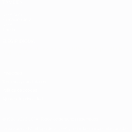
TAMBIÉN
UEFA.com
Fundación de la
UEFA
Tienda
ELEGIR IDIOMA
Español
English
Français
Deutsch
Русский
Español
Italiano
Português
Privacidad
Términos y condiciones
Política de cookies
Ajustes de privacidad
© 1998-2026 UEFA. Todos los derechos reservados
La palabra UEFA, el logo de la UEFA y todas las marcas relacionadas