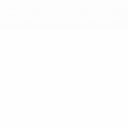
con las competiciones de la UEFA están protegidas por las marcas
registradas y/o por el copyright de UEFA. Se prohíbe el uso de estas
marcas registradas para uso comercial. El uso de UEFA.com
significa la aceptación de sus Términos, Condiciones y Política de
Privacidad.