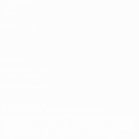
Fundación de la
UEFA
Tienda
ELEGIR IDIOMA
Español
English
Français
Deutsch
Русский
Español
Italiano
Português
Privacidad
Términos y condiciones
Política de cookies
Ajustes de privacidad
© 1998-2026 UEFA. Todos los derechos reservados
La palabra UEFA, el logo de la UEFA y todas las marcas relacionadas
con las competiciones de la UEFA están protegidas por las marcas
registradas y/o por el copyright de UEFA. Se prohíbe el uso de estas
marcas registradas para uso comercial. El uso de UEFA.com