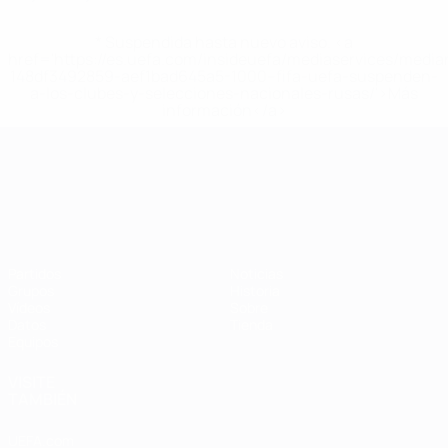
* Suspendida hasta nuevo aviso. <a
href='https://es.uefa.com/insideuefa/mediaservices/medi
148df3492859-aef1bad645a5-1000--fifa-uefa-suspenden-
a-los-clubes-y-selecciones-nacionales-rusas/'>Más
información</a>
Campeonato de Europa Sub-21
Partidos
Noticias
Grupos
Historia
Vídeos
Sobre
Datos
Tienda
Equipos
VISITE
TAMBIÉN
UEFA.com