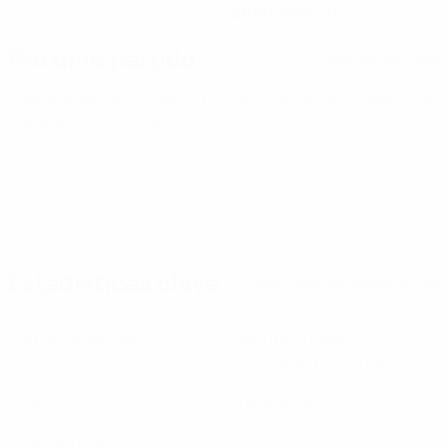
20/5/2005 (21)
Próximo partido
Todos los partidos
Campeonato de Europa Sub-21 de la UEFA
jue 24 sept 2026
· Fase de clasificación
Estadísticas clave
Ver todas las estadísticas
4
157
Partidos disputados
Minutos jugados
31,4 media por partido
0
0
Goles
Tarjetas amarillas
0
Tarjetas rojas