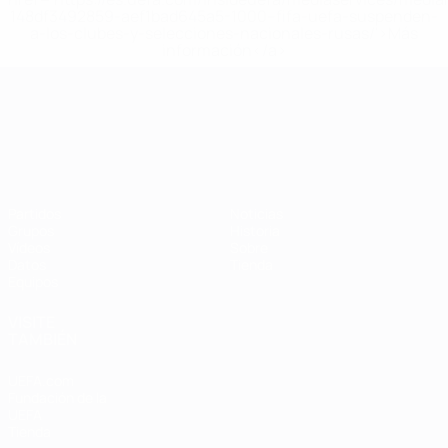
148df3492859-aef1bad645a5-1000--fifa-uefa-suspenden-
a-los-clubes-y-selecciones-nacionales-rusas/'>Más
información</a>
Campeonato de Europa Sub-21
Partidos
Noticias
Grupos
Historia
Vídeos
Sobre
Datos
Tienda
Equipos
VISITE
TAMBIÉN
UEFA.com
Fundación de la
UEFA
Tienda