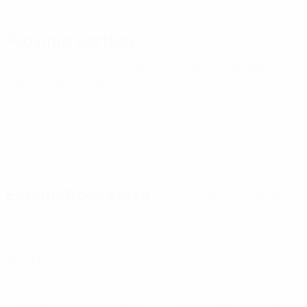
07/12/2005 (20)
Próximo partido
Todos los partidos
Campeonato de Europa Sub-21 de la UEFA
vie 25 sept 2026
·
Fase de clasificación
Estadísticas clave
Ver todas las estadísticas
0
0
Partidos disputados
Tarjetas amarillas
0
Tarjetas rojas
* Suspendida hasta nuevo aviso. <a
href='https://es.uefa.com/insideuefa/mediaservices/medi