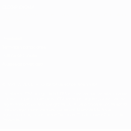
ELEGIR IDIOMA
Español
English
Français
Deutsch
Русский
Español
Italiano
Português
Privacidad
Términos y condiciones
Política de cookies
Ajustes de privacidad
© 1998-2026 UEFA. Todos los derechos reservados
La palabra UEFA, el logo de la UEFA y todas las marcas relacionadas
con las competiciones de la UEFA están protegidas por las marcas
registradas y/o por el copyright de UEFA. Se prohíbe el uso de estas
marcas registradas para uso comercial. El uso de UEFA.com
significa la aceptación de sus Términos, Condiciones y Política de
Privacidad.