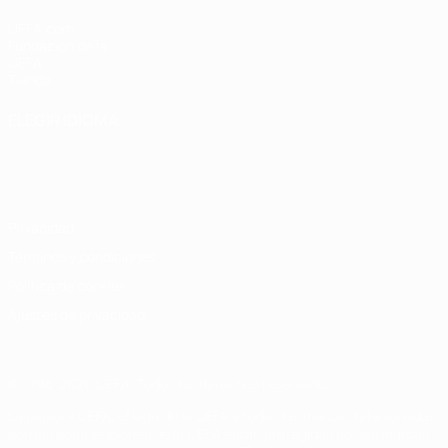
UEFA.com
Fundación de la
UEFA
Tienda
ELEGIR IDIOMA
Español
English
Français
Deutsch
Русский
Español
Italiano
Português
Privacidad
Términos y condiciones
Política de cookies
Ajustes de privacidad
© 1998-2026 UEFA. Todos los derechos reservados
La palabra UEFA, el logo de la UEFA y todas las marcas relacionadas
con las competiciones de la UEFA están protegidas por las marcas