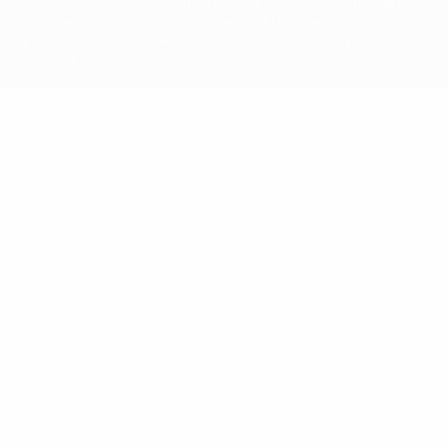
registradas y/o por el copyright de UEFA. Se prohíbe el uso de estas
marcas registradas para uso comercial. El uso de UEFA.com
significa la aceptación de sus Términos, Condiciones y Política de
Privacidad.