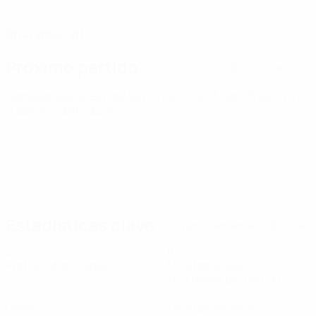
FECHA DE NACIMIENTO
01/4/2005 (21)
Próximo partido
Todos los partidos
Campeonato de Europa Sub-21 de la UEFA
sáb 26 sept 2026
· Fase de clasificación
Estadísticas clave
Ver todas las estadísticas
2
154
Partidos disputados
Minutos jugados
30,8 media por partido
0
0
Goles
Tarjetas amarillas