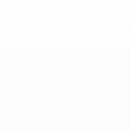
0
Tarjetas rojas
* Suspendida hasta nuevo aviso. <a
href='https://es.uefa.com/insideuefa/mediaservices/medi
148df3492859-aef1bad645a5-1000--fifa-uefa-suspenden-
a-los-clubes-y-selecciones-nacionales-rusas/'>Más
información</a>
Campeonato de Europa Sub-21
Partidos
Noticias
Grupos
Historia
Vídeos
Sobre
Datos
Tienda
Equipos
VISITE
TAMBIÉN