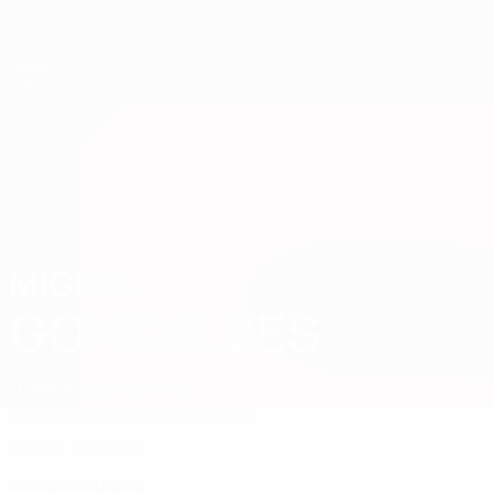
Saltar
al
contenido
principal
Campeonato de Europa Sub-21 de la UEFA
MIGUEL
Miguel Goncalves Datos 2027
GONCALVES
Luxemburgo
Diddeleng
Resumen
Estadísticas
Partidos
Defensa
POSICIÓN
Luxemburgo
PAÍS