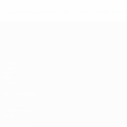
* Suspendida hasta nuevo aviso. <a href='https://es.uef
c
Campeonato de Europa Sub-21
Partidos
Grupos
Vídeos
Datos
Equipos
VISITE TAMBIÉN
UEFA.com
Fundación de la UEFA
Tienda
ELEGIR IDIOMA