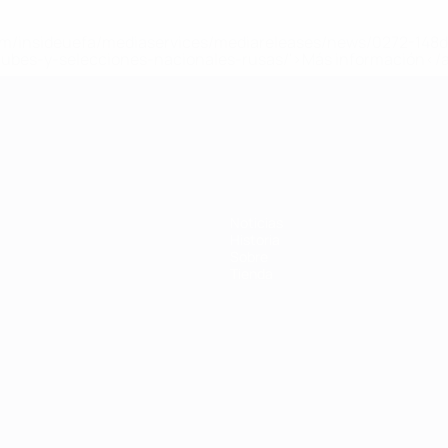
a.com/insideuefa/mediaservices/mediareleases/news/0272-14
lubes-y-selecciones-nacionales-rusas/'>Más información</
 de la UEFA
Noticias
Historia
Sobre
Tienda