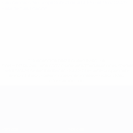
Campeonato de Europa Sub-21 de la UEFA
mar 14 oct 2025
·
Fase de clasificación
* Suspendida hasta nuevo aviso. <a
href='https://es.uefa.com/insideuefa/mediaservices/medi
148df3492859-aef1bad645a5-1000--fifa-uefa-suspenden-
a-los-clubes-y-selecciones-nacionales-rusas/'>Más
información</a>
Campeonato de Europa Sub-21
Partidos
Noticias