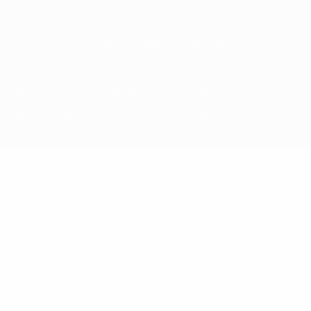
© 1998-2026 UEFA. Todos los derechos reservados
La palabra UEFA, el logo de la UEFA y todas las marcas relacionadas
con las competiciones de la UEFA están protegidas por las marcas
registradas y/o por el copyright de UEFA. Se prohíbe el uso de estas
marcas registradas para uso comercial. El uso de UEFA.com
significa la aceptación de sus Términos, Condiciones y Política de
Privacidad.