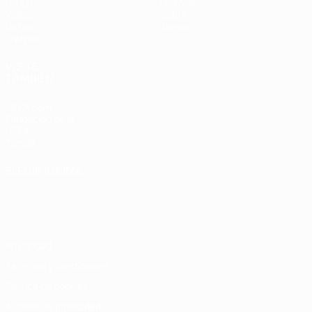
Grupos
Historia
Vídeos
Sobre
Datos
Tienda
Equipos
VISITE
TAMBIÉN
UEFA.com
Fundación de la
UEFA
Tienda
ELEGIR IDIOMA
Español
English
Français
Deutsch
Русский
Español
Italiano
Português
Privacidad
Términos y condiciones
Política de cookies
Ajustes de privacidad