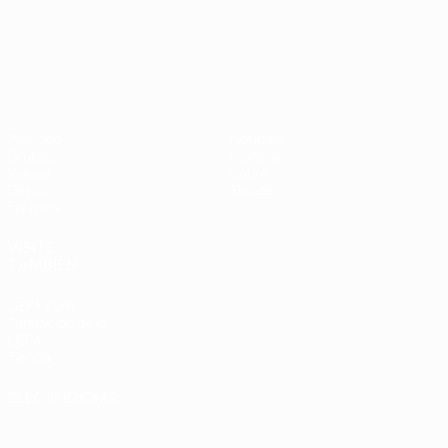
Campeonato de Europa Sub-21
Partidos
Noticias
Grupos
Historia
Vídeos
Sobre
Datos
Tienda
Equipos
VISITE
TAMBIÉN
UEFA.com
Fundación de la
UEFA
Tienda
ELEGIR IDIOMA
Español
English
Français
Deutsch
Русский
Español
Italiano
Português