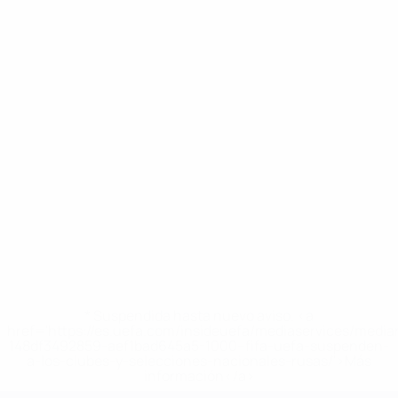
* Suspendida hasta nuevo aviso. <a
href='https://es.uefa.com/insideuefa/mediaservices/medi
148df3492859-aef1bad645a5-1000--fifa-uefa-suspenden-
a-los-clubes-y-selecciones-nacionales-rusas/'>Más
información</a>