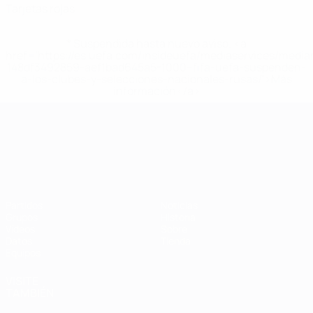
Tarjetas rojas
* Suspendida hasta nuevo aviso. <a
href='https://es.uefa.com/insideuefa/mediaservices/medi
148df3492859-aef1bad645a5-1000--fifa-uefa-suspenden-
a-los-clubes-y-selecciones-nacionales-rusas/'>Más
información</a>
Campeonato de Europa Sub-21
Partidos
Noticias
Grupos
Historia
Vídeos
Sobre
Datos
Tienda
Equipos
VISITE
TAMBIÉN