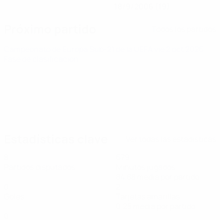
18/9/2006 (19)
Próximo partido
Todos los partidos
Campeonato de Europa Sub-21 de la UEFA
vie 2 oct 2026
·
Fase de clasificación
Estadísticas clave
Ver todas las estadísticas
8
679
Partidos disputados
Minutos jugados
84,88 media por partido
0
2
Goles
Tarjetas amarillas
0,25 media por partido
0