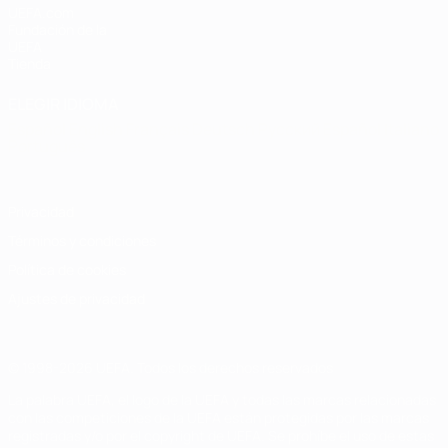
UEFA.com
Fundación de la
UEFA
Tienda
ELEGIR IDIOMA
Español
English
Français
Deutsch
Русский
Español
Italiano
Português
Privacidad
Términos y condiciones
Política de cookies
Ajustes de privacidad
© 1998-2026 UEFA. Todos los derechos reservados
La palabra UEFA, el logo de la UEFA y todas las marcas relacionadas
con las competiciones de la UEFA están protegidas por las marcas
registradas y/o por el copyright de UEFA. Se prohíbe el uso de estas