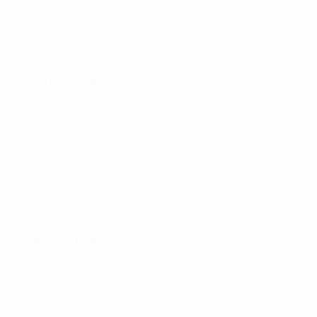
30
18
NÚMERO CON EL EQUIPO
NÚMERO CON LA SELECCIÓN
Grecia
PAÍS
FECHA DE NACIMIENTO
09/4/2006 (20)
Próximo partido
Todos los partidos
Campeonato de Europa Sub-21 de la UEFA
sáb 26 sept 2026
· Fase de clasificación
Estadísticas clave
Ver todas las estadísticas
7
282
Partidos disputados
Minutos jugados
40,29 media por partido
0
0