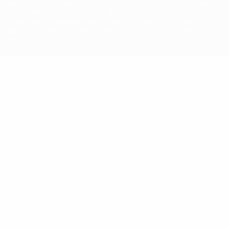
con las competiciones de la UEFA están protegidas por las marcas
registradas y/o por el copyright de UEFA. Se prohíbe el uso de estas
marcas registradas para uso comercial. El uso de UEFA.com
significa la aceptación de sus Términos, Condiciones y Política de
Privacidad.