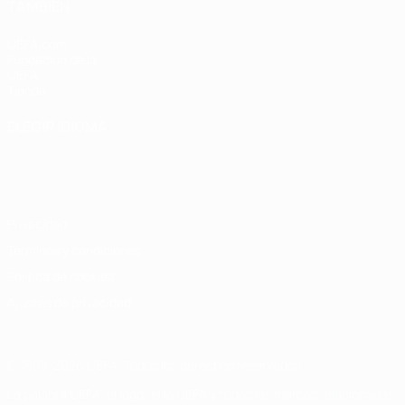
TAMBIÉN
UEFA.com
Fundación de la
UEFA
Tienda
ELEGIR IDIOMA
Español
English
Français
Deutsch
Русский
Español
Italiano
Português
Privacidad
Términos y condiciones
Política de cookies
Ajustes de privacidad
© 1998-2026 UEFA. Todos los derechos reservados
La palabra UEFA, el logo de la UEFA y todas las marcas relacionadas