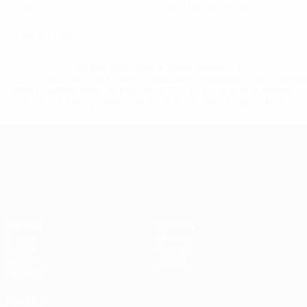
Goles
Tarjetas amarillas
0
Tarjetas rojas
* Suspendida hasta nuevo aviso. <a
href='https://es.uefa.com/insideuefa/mediaservices/medi
148df3492859-aef1bad645a5-1000--fifa-uefa-suspenden-
a-los-clubes-y-selecciones-nacionales-rusas/'>Más
información</a>
Campeonato de Europa Sub-21
Partidos
Noticias
Grupos
Historia
Vídeos
Sobre
Datos
Tienda
Equipos
VISITE