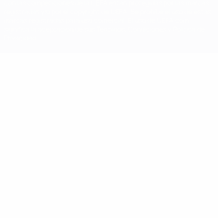
con las competiciones de la UEFA están protegidas por las marcas
registradas y/o por el copyright de UEFA. Se prohíbe el uso de estas
marcas registradas para uso comercial. El uso de UEFA.com
significa la aceptación de sus Términos, Condiciones y Política de
Privacidad.