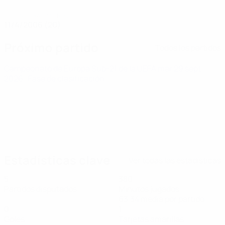
FECHA DE NACIMIENTO
11/4/2006 (20)
Próximo partido
Todos los partidos
Campeonato de Europa Sub-21 de la UEFA
mar 29 sept
2026
· Fase de clasificación
Estadísticas clave
Ver todas las estadísticas
5
380
Partidos disputados
Minutos jugados
63,34 media por partido
0
1
Goles
Tarjetas amarillas