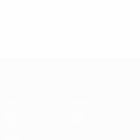
0,17 media por partido
0
Tarjetas rojas
* Suspendida hasta nuevo aviso. <a
href='https://es.uefa.com/insideuefa/mediaservices/medi
148df3492859-aef1bad645a5-1000--fifa-uefa-suspenden-
a-los-clubes-y-selecciones-nacionales-rusas/'>Más
información</a>
Campeonato de Europa Sub-21
Partidos
Noticias
Grupos
Historia
Vídeos
Sobre
Datos
Tienda
Equipos
VISITE