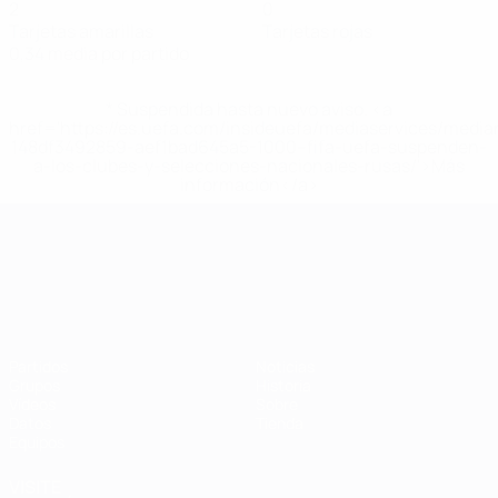
2
0
Tarjetas amarillas
Tarjetas rojas
0,34 media por partido
* Suspendida hasta nuevo aviso. <a
href='https://es.uefa.com/insideuefa/mediaservices/medi
148df3492859-aef1bad645a5-1000--fifa-uefa-suspenden-
a-los-clubes-y-selecciones-nacionales-rusas/'>Más
información</a>
Campeonato de Europa Sub-21
Partidos
Noticias
Grupos
Historia
Vídeos
Sobre
Datos
Tienda
Equipos
VISITE