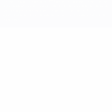
con las competiciones de la UEFA están protegidas por las marcas
registradas y/o por el copyright de UEFA. Se prohíbe el uso de estas
marcas registradas para uso comercial. El uso de UEFA.com
significa la aceptación de sus Términos, Condiciones y Política de
Privacidad.