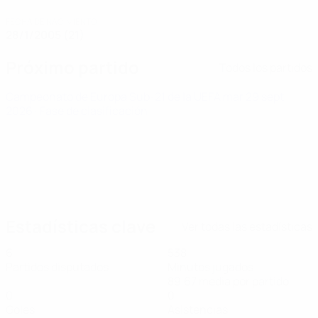
FECHA DE NACIMIENTO
28/1/2005 (21)
Próximo partido
Todos los partidos
Campeonato de Europa Sub-21 de la UEFA
mar 29 sept
2026
· Fase de clasificación
Estadísticas clave
Ver todas las estadísticas
6
538
Partidos disputados
Minutos jugados
89,67 media por partido
0
0
Goles
Asistencias