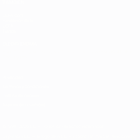
TAMBIÉN
UEFA.com
Fundación de la
UEFA
Tienda
ELEGIR IDIOMA
Español
English
Français
Deutsch
Русский
Español
Italiano
Português
Privacidad
Términos y condiciones
Política de cookies
Ajustes de privacidad
© 1998-2026 UEFA. Todos los derechos reservados
La palabra UEFA, el logo de la UEFA y todas las marcas relacionadas