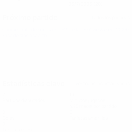
06/7/2006 (20)
Próximo partido
Todos los partidos
Campeonato de Europa Sub-21 de la UEFA
vie 25 sept 2026
·
Fase de clasificación
Estadísticas clave
Ver todas las estadísticas
2
19
Partidos disputados
Minutos jugados
4,75 media por partido
0
0
Goles
Tarjetas amarillas
0
Tarjetas rojas