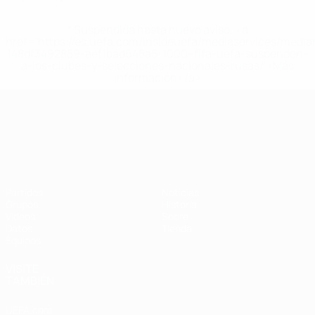
* Suspendida hasta nuevo aviso. <a
href='https://es.uefa.com/insideuefa/mediaservices/medi
148df3492859-aef1bad645a5-1000--fifa-uefa-suspenden-
a-los-clubes-y-selecciones-nacionales-rusas/'>Más
información</a>
Campeonato de Europa Sub-21
Partidos
Noticias
Grupos
Historia
Vídeos
Sobre
Datos
Tienda
Equipos
VISITE
TAMBIÉN
UEFA.com