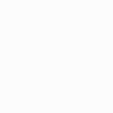
Fundación de la
UEFA
Tienda
ELEGIR IDIOMA
Español
English
Français
Deutsch
Русский
Español
Italiano
Português
Privacidad
Términos y condiciones
Política de cookies
Ajustes de privacidad
© 1998-2026 UEFA. Todos los derechos reservados
La palabra UEFA, el logo de la UEFA y todas las marcas relacionadas
con las competiciones de la UEFA están protegidas por las marcas
registradas y/o por el copyright de UEFA. Se prohíbe el uso de estas
marcas registradas para uso comercial. El uso de UEFA.com