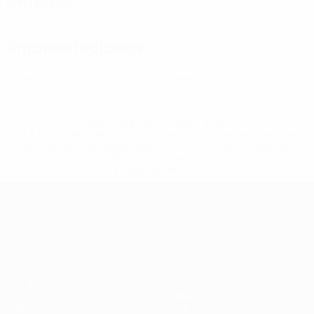
Amonestaciones
0
0
Tarjetas amarillas
Tarjetas rojas
* Suspendida hasta nuevo aviso. <a
href='https://es.uefa.com/insideuefa/mediaservices/medi
148df3492859-aef1bad645a5-1000--fifa-uefa-suspenden-
a-los-clubes-y-selecciones-nacionales-rusas/'>Más
información</a>
Campeonato de Europa Sub-21
Partidos
Noticias
Grupos
Historia
Vídeos
Sobre