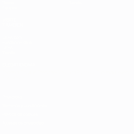
Datos
Tienda
Equipos
VISITE
TAMBIÉN
UEFA.com
Fundación de la
UEFA
Tienda
ELEGIR IDIOMA
Español
English
Français
Deutsch
Русский
Español
Italiano
Português
Privacidad
Términos y condiciones
Política de cookies
Ajustes de privacidad