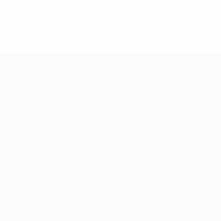
* Suspendida hasta nuevo aviso. <a
href='https://es.uefa.com/insideuefa/mediaservices/medi
148df3492859-aef1bad645a5-1000--fifa-uefa-suspenden-
a-los-clubes-y-selecciones-nacionales-rusas/'>Más
información</a>
Campeonato de Europa Sub-21
Partidos
Noticias
Grupos
Historia
Vídeos
Sobre
Datos
Tienda
Equipos
VISITE
TAMBIÉN
UEFA.com
Fundación de la