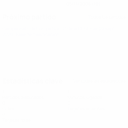
05/11/2006 (19)
Próximo partido
Todos los partidos
Campeonato de Europa Sub-21 de la UEFA
mar 29 sept
2026
· Fase de clasificación
Estadísticas clave
Ver todas las estadísticas
1
11
Partidos disputados
Minutos jugados
0
0
Goles
Tarjetas amarillas
0
Tarjetas rojas