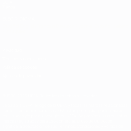
UEFA
Tienda
ELEGIR IDIOMA
Español
English
Français
Deutsch
Русский
Español
Italiano
Português
Privacidad
Términos y condiciones
Política de cookies
Ajustes de privacidad
© 1998-2026 UEFA. Todos los derechos reservados
La palabra UEFA, el logo de la UEFA y todas las marcas relacionadas
con las competiciones de la UEFA están protegidas por las marcas
registradas y/o por el copyright de UEFA. Se prohíbe el uso de estas
marcas registradas para uso comercial. El uso de UEFA.com
significa la aceptación de sus Términos, Condiciones y Política de