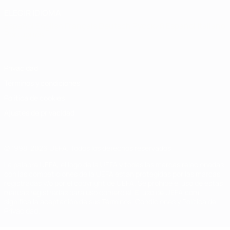
ELEGIR IDIOMA
Español
English
Français
Deutsch
Русский
Español
Italiano
Português
Privacidad
Términos y condiciones
Política de cookies
Ajustes de privacidad
© 1998-2026 UEFA. Todos los derechos reservados
La palabra UEFA, el logo de la UEFA y todas las marcas relacionadas
con las competiciones de la UEFA están protegidas por las marcas
registradas y/o por el copyright de UEFA. Se prohíbe el uso de estas
marcas registradas para uso comercial. El uso de UEFA.com
significa la aceptación de sus Términos, Condiciones y Política de
Privacidad.