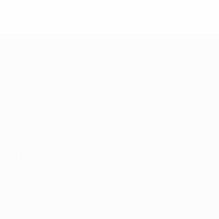
href='https://es.uefa.com/insideuefa/mediaservices/medi
148df3492859-aef1bad645a5-1000--fifa-uefa-suspenden-
a-los-clubes-y-selecciones-nacionales-rusas/'>Más
información</a>
Campeonato de Europa Sub-21
Partidos
Noticias
Grupos
Historia
Vídeos
Sobre
Datos
Tienda
Equipos
VISITE
TAMBIÉN
UEFA.com
Fundación de la
UEFA
Tienda