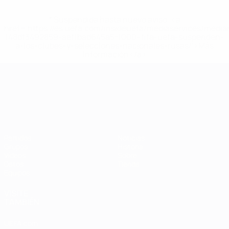
* Suspendida hasta nuevo aviso. <a
href='https://es.uefa.com/insideuefa/mediaservices/medi
148df3492859-aef1bad645a5-1000--fifa-uefa-suspenden-
a-los-clubes-y-selecciones-nacionales-rusas/'>Más
información</a>
Campeonato de Europa Sub-21
Partidos
Noticias
Grupos
Historia
Vídeos
Sobre
Datos
Tienda
Equipos
VISITE
TAMBIÉN
UEFA.com