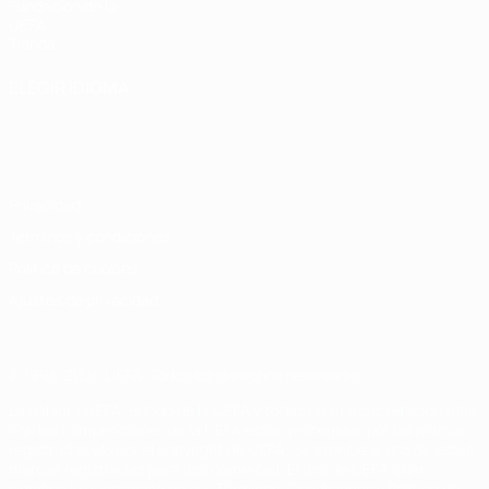
Fundación de la
UEFA
Tienda
ELEGIR IDIOMA
Español
English
Français
Deutsch
Русский
Español
Italiano
Português
Privacidad
Términos y condiciones
Política de cookies
Ajustes de privacidad
© 1998-2026 UEFA. Todos los derechos reservados
La palabra UEFA, el logo de la UEFA y todas las marcas relacionadas
con las competiciones de la UEFA están protegidas por las marcas
registradas y/o por el copyright de UEFA. Se prohíbe el uso de estas
marcas registradas para uso comercial. El uso de UEFA.com
significa la aceptación de sus Términos, Condiciones y Política de