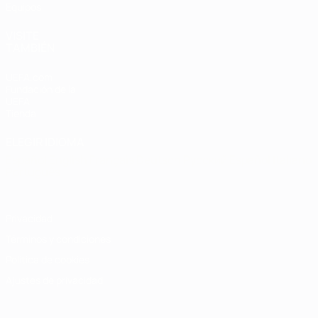
Equipos
VISITE
TAMBIÉN
UEFA.com
Fundación de la
UEFA
Tienda
ELEGIR IDIOMA
Español
English
Français
Deutsch
Русский
Español
Italiano
Português
Privacidad
Términos y condiciones
Política de cookies
Ajustes de privacidad