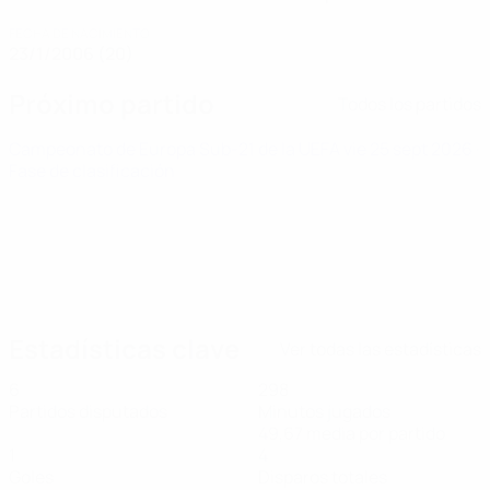
FECHA DE NACIMIENTO
23/1/2006 (20)
Próximo partido
Todos los partidos
Campeonato de Europa Sub-21 de la UEFA
vie 25 sept 2026
·
Fase de clasificación
Estadísticas clave
Ver todas las estadísticas
6
298
Partidos disputados
Minutos jugados
49,67 media por partido
1
4
Goles
Disparos totales