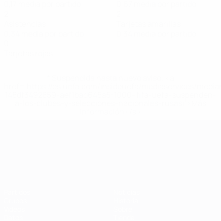
0,17 media por partido
0,67 media por partido
2
2
Asistencias
Tarjetas amarillas
0,34 media por partido
0,34 media por partido
0
Tarjetas rojas
* Suspendida hasta nuevo aviso. <a
href='https://es.uefa.com/insideuefa/mediaservices/medi
148df3492859-aef1bad645a5-1000--fifa-uefa-suspenden-
a-los-clubes-y-selecciones-nacionales-rusas/'>Más
información</a>
Campeonato de Europa Sub-21
Partidos
Noticias
Grupos
Historia
Vídeos
Sobre
Datos
Tienda