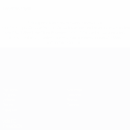
0
Tarjetas rojas
* Suspendida hasta nuevo aviso. <a
href='https://es.uefa.com/insideuefa/mediaservices/medi
148df3492859-aef1bad645a5-1000--fifa-uefa-suspenden-
a-los-clubes-y-selecciones-nacionales-rusas/'>Más
información</a>
Campeonato de Europa Sub-21
Partidos
Noticias
Grupos
Historia
Vídeos
Sobre
Datos
Tienda
Equipos
VISITE
TAMBIÉN