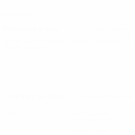
FECHA DE NACIMIENTO
05/5/2006 (20)
Próximo partido
Todos los partidos
Campeonato de Europa Sub-21 de la UEFA
vie 25 sept 2026
·
Fase de clasificación
Estadísticas clave
Ver todas las estadísticas
6
528
Partidos disputados
Minutos jugados
75,43 media por partido
0
0
Goles
Tarjetas amarillas