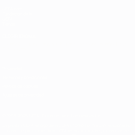
UEFA.com
Fundación de la
UEFA
Tienda
ELEGIR IDIOMA
Español
English
Français
Deutsch
Русский
Español
Italiano
Português
Privacidad
Términos y condiciones
Política de cookies
Ajustes de privacidad
© 1998-2026 UEFA. Todos los derechos reservados
La palabra UEFA, el logo de la UEFA y todas las marcas relacionadas
con las competiciones de la UEFA están protegidas por las marcas