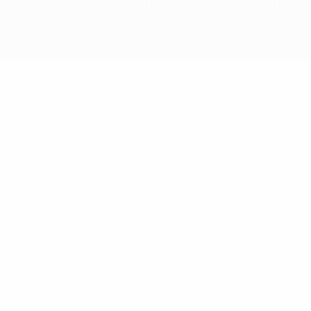
registradas y/o por el copyright de UEFA. Se prohíbe el uso de estas
marcas registradas para uso comercial. El uso de UEFA.com
significa la aceptación de sus Términos, Condiciones y Política de
Privacidad.