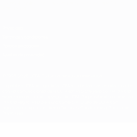
Español
English
Français
Deutsch
Русский
Español
Italiano
Português
Privacidad
Términos y condiciones
Política de cookies
Ajustes de privacidad
© 1998-2026 UEFA. Todos los derechos reservados
La palabra UEFA, el logo de la UEFA y todas las marcas relacionadas
con las competiciones de la UEFA están protegidas por las marcas
registradas y/o por el copyright de UEFA. Se prohíbe el uso de estas
marcas registradas para uso comercial. El uso de UEFA.com
significa la aceptación de sus Términos, Condiciones y Política de
Privacidad.