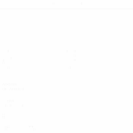
información</a>
Campeonato de Europa Sub-21
Partidos
Noticias
Grupos
Historia
Vídeos
Sobre
Datos
Tienda
Equipos
VISITE
TAMBIÉN
UEFA.com
Fundación de la
UEFA
Tienda
ELEGIR IDIOMA