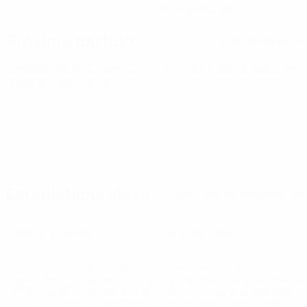
31/5/2004 (22)
Próximo partido
Todos los partidos
Campeonato de Europa Sub-21 de la UEFA
sáb 26 sept 2026
· Fase de clasificación
Estadísticas clave
Ver todas las estadísticas
0
0
Tarjetas amarillas
Tarjetas rojas
* Suspendida hasta nuevo aviso. <a
href='https://es.uefa.com/insideuefa/mediaservices/medi
148df3492859-aef1bad645a5-1000--fifa-uefa-suspenden-
a-los-clubes-y-selecciones-nacionales-rusas/'>Más