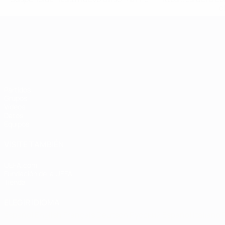
c
Campeonato de Europa Sub-21
Partidos
Grupos
Vídeos
Datos
Equipos
VISITE TAMBIÉN
UEFA.com
Fundación de la UEFA
Tienda
ELEGIR IDIOMA
Español
English
Français
Deutsch
Русский
Español
Italiano