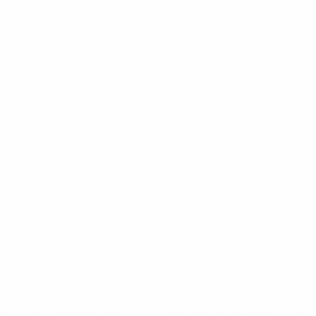
Todos los partidos
Ver todas las estadísticas
8df3492859-aef1bad645a5-1000--fifa-uefa-suspenden-a-los-