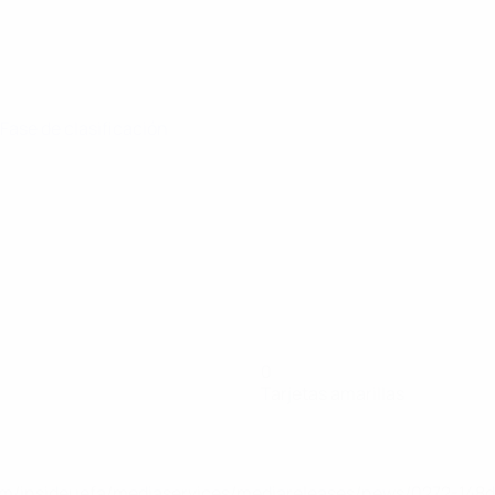
 Fase de clasificación
0
Tarjetas amarillas
a.com/insideuefa/mediaservices/mediareleases/news/0272-14