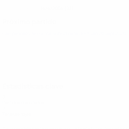
14/4/2004 (22)
FECHA DE NACIMIENTO
Próximo partido
Campeonato de Europa Sub-21 de la UEFA
sáb 26 sept 2026
·
Estadísticas clave
0
Partidos disputados
0
Tarjetas rojas
* Suspendida hasta nuevo aviso. <a href='https://es.uef