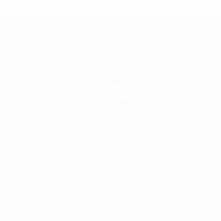
lubes-y-selecciones-nacionales-rusas/'>Más información</
 de la UEFA
Noticias
Historia
Sobre
Tienda
Português