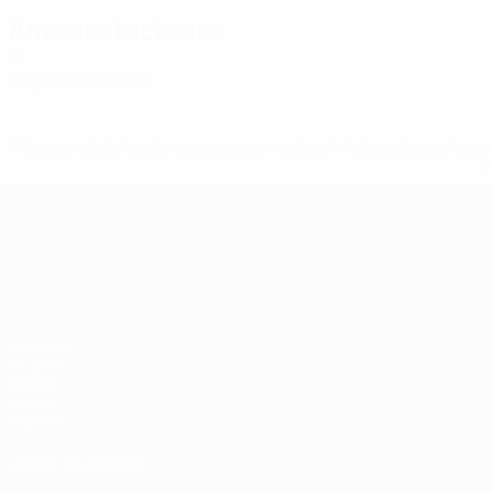
Amonestaciones
0
Tarjetas amarillas
* Suspendida hasta nuevo aviso. <a href='https://es.uef
c
Campeonato de Europa Sub-21
Partidos
Grupos
Vídeos
Datos
Equipos
VISITE TAMBIÉN