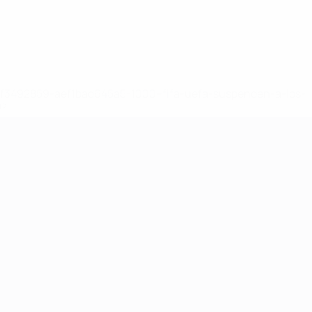
8df3492859-aef1bad645a5-1000--fifa-uefa-suspenden-a-los-
a>