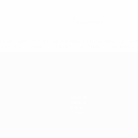
0
Tarjetas rojas
a.com/insideuefa/mediaservices/mediareleases/news/0272-14
lubes-y-selecciones-nacionales-rusas/'>Más información</
 de la UEFA
Noticias
Historia
Sobre
Tienda