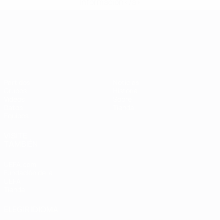
información</a>
Campeonato de Europa Sub-21
Partidos
Noticias
Grupos
Historia
Vídeos
Sobre
Datos
Tienda
Equipos
VISITE
TAMBIÉN
UEFA.com
Fundación de la
UEFA
Tienda
ELEGIR IDIOMA