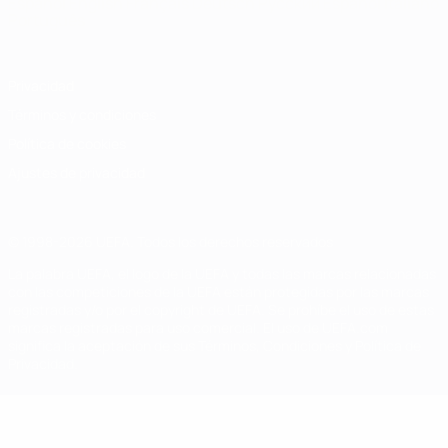
Español
English
Français
Deutsch
Русский
Español
Italiano
Português
Privacidad
Términos y condiciones
Política de cookies
Ajustes de privacidad
© 1998-2026 UEFA. Todos los derechos reservados
La palabra UEFA, el logo de la UEFA y todas las marcas relacionadas
con las competiciones de la UEFA están protegidas por las marcas
registradas y/o por el copyright de UEFA. Se prohíbe el uso de estas
marcas registradas para uso comercial. El uso de UEFA.com
significa la aceptación de sus Términos, Condiciones y Política de
Privacidad.