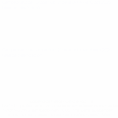
Campeonato de Europa Sub-21 de la UEFA
vie 10 oct 2025
·
Fase de clasificación
Campeonato de Europa Sub-21 de la UEFA
lun 8 sept 2025
·
Fase de clasificación
* Suspendida hasta nuevo aviso. <a
href='https://es.uefa.com/insideuefa/mediaservices/medi
148df3492859-aef1bad645a5-1000--fifa-uefa-suspenden-
a-los-clubes-y-selecciones-nacionales-rusas/'>Más