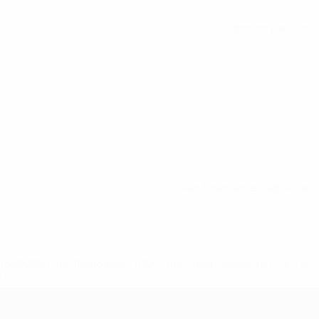
Todos los partidos
Ver todas las estadísticas
8df3492859-aef1bad645a5-1000--fifa-uefa-suspenden-a-los-
a>