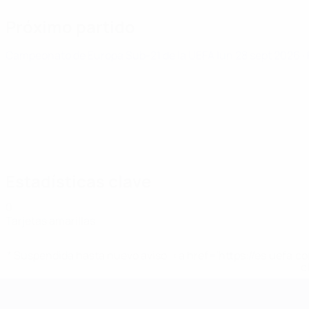
Próximo partido
Campeonato de Europa Sub-21 de la UEFA
lun 28 sept 2026
·
Estadísticas clave
0
Tarjetas amarillas
* Suspendida hasta nuevo aviso. <a href='https://es.uef
c
Campeonato de Europa Sub-21