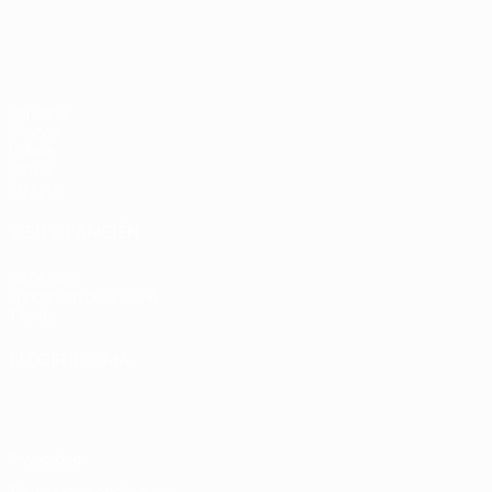
Partidos
Grupos
Vídeos
Datos
Equipos
VISITE TAMBIÉN
UEFA.com
Fundación de la UEFA
Tienda
ELEGIR IDIOMA
Español
English
Français
Deutsch
Русский
Español
Italiano
Privacidad
Términos y condiciones