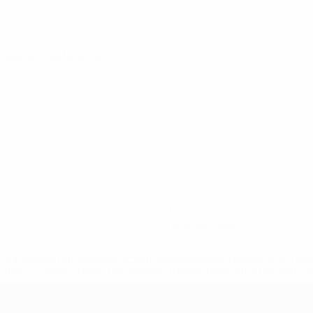
 Fase de clasificación
0
Tarjetas rojas
a.com/insideuefa/mediaservices/mediareleases/news/0272-14
lubes-y-selecciones-nacionales-rusas/'>Más información</
 de la UEFA