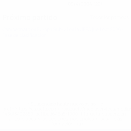
09/4/2004 (22)
Próximo partido
Todos los partidos
Campeonato de Europa Sub-21 de la UEFA
jue 1 oct 2026
·
Fase de clasificación
* Suspendida hasta nuevo aviso. <a
href='https://es.uefa.com/insideuefa/mediaservices/medi
148df3492859-aef1bad645a5-1000--fifa-uefa-suspenden-
a-los-clubes-y-selecciones-nacionales-rusas/'>Más
información</a>