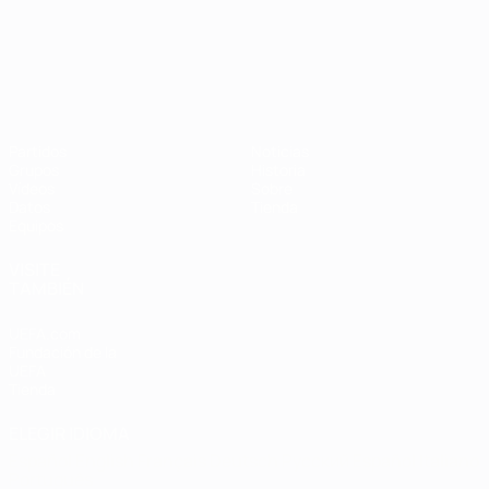
Campeonato de Europa Sub-21
Partidos
Noticias
Grupos
Historia
Vídeos
Sobre
Datos
Tienda
Equipos
VISITE
TAMBIÉN
UEFA.com
Fundación de la
UEFA
Tienda
ELEGIR IDIOMA
Español
English
Français
Deutsch
Русский
Español
Italiano
Português