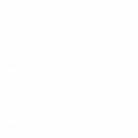
Partidos disputados
Minutos jugados
25,2 media por partido
0
0
Goles
Disparos totales
0
1
Asistencias
Tarjetas amarillas
0,2 media por partido
0
Tarjetas rojas
Ataque
Distribución