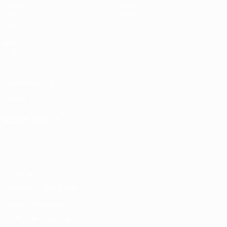
Vídeos
Sobre
Datos
Tienda
Equipos
VISITE
TAMBIÉN
UEFA.com
Fundación de la
UEFA
Tienda
ELEGIR IDIOMA
Español
English
Français
Deutsch
Русский
Español
Italiano
Português
Privacidad
Términos y condiciones
Política de cookies
Ajustes de privacidad