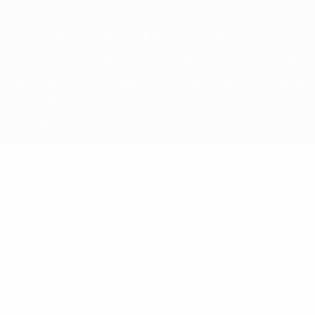
© 1998-2026 UEFA. Todos los derechos reservados
La palabra UEFA, el logo de la UEFA y todas las marcas relacionadas
con las competiciones de la UEFA están protegidas por las marcas
registradas y/o por el copyright de UEFA. Se prohíbe el uso de estas
marcas registradas para uso comercial. El uso de UEFA.com
significa la aceptación de sus Términos, Condiciones y Política de
Privacidad.