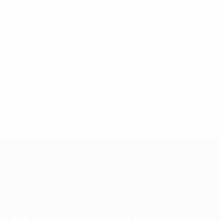
Defensa
Amonestaciones
1
0
Tarjetas amarillas
Tarjetas rojas
* Suspendida hasta nuevo aviso. <a
href='https://es.uefa.com/insideuefa/mediaservices/medi
148df3492859-aef1bad645a5-1000--fifa-uefa-suspenden-
a-los-clubes-y-selecciones-nacionales-rusas/'>Más
información</a>
Campeonato de Europa Sub-21
Partidos
Noticias
Grupos
Historia