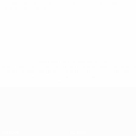
Campeonato de Europa Sub-21 de la UEFA
mar 9 sept 2025
·
Fase de clasificación
* Suspendida hasta nuevo aviso. <a
href='https://es.uefa.com/insideuefa/mediaservices/medi
148df3492859-aef1bad645a5-1000--fifa-uefa-suspenden-
a-los-clubes-y-selecciones-nacionales-rusas/'>Más
información</a>
Campeonato de Europa Sub-21
Partidos
Noticias