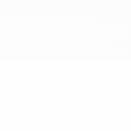
© 1998-2026 UEFA. Todos los derechos reservados
La palabra UEFA, el logo de la UEFA y todas las marcas relacionadas
con las competiciones de la UEFA están protegidas por las marcas
registradas y/o por el copyright de UEFA. Se prohíbe el uso de estas
marcas registradas para uso comercial. El uso de UEFA.com
significa la aceptación de sus Términos, Condiciones y Política de
Privacidad.