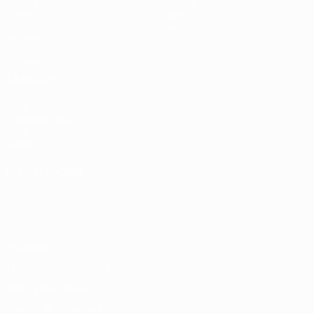
Grupos
Historia
Vídeos
Sobre
Datos
Tienda
Equipos
VISITE
TAMBIÉN
UEFA.com
Fundación de la
UEFA
Tienda
ELEGIR IDIOMA
Español
English
Français
Deutsch
Русский
Español
Italiano
Português
Privacidad
Términos y condiciones
Política de cookies
Ajustes de privacidad