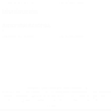
Tarjetas amarillas
Tarjetas rojas
Distribución
Amonestaciones
0
0
Tarjetas amarillas
Tarjetas rojas
* Suspendida hasta nuevo aviso. <a
href='https://es.uefa.com/insideuefa/mediaservices/medi
148df3492859-aef1bad645a5-1000--fifa-uefa-suspenden-
a-los-clubes-y-selecciones-nacionales-rusas/'>Más
información</a>