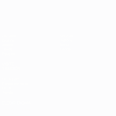
Campeonato de Europa Sub-21
Partidos
Noticias
Grupos
Historia
Vídeos
Sobre
Datos
Tienda
Equipos
VISITE
TAMBIÉN
UEFA.com
Fundación de la
UEFA
Tienda
ELEGIR IDIOMA
Español
English
Français
Deutsch
Русский
Español
Italiano
Português