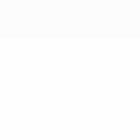
La palabra UEFA, el logo de la UEFA y todas las marcas relacionadas
con las competiciones de la UEFA están protegidas por las marcas
registradas y/o por el copyright de UEFA. Se prohíbe el uso de estas
marcas registradas para uso comercial. El uso de UEFA.com
significa la aceptación de sus Términos, Condiciones y Política de
Privacidad.