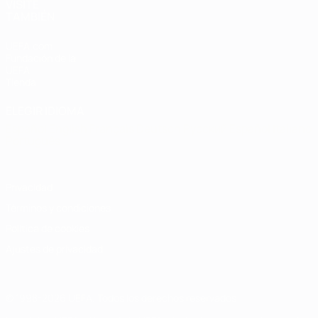
VISITE
TAMBIÉN
UEFA.com
Fundación de la
UEFA
Tienda
ELEGIR IDIOMA
Español
English
Français
Deutsch
Русский
Español
Italiano
Português
Privacidad
Términos y condiciones
Política de cookies
Ajustes de privacidad
© 1998-2026 UEFA. Todos los derechos reservados