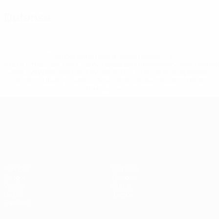
Defensa
* Suspendida hasta nuevo aviso. <a
href='https://es.uefa.com/insideuefa/mediaservices/medi
148df3492859-aef1bad645a5-1000--fifa-uefa-suspenden-
a-los-clubes-y-selecciones-nacionales-rusas/'>Más
información</a>
Campeonato de Europa Sub-21
Partidos
Noticias
Grupos
Historia
Vídeos
Sobre
Datos
Tienda
Equipos