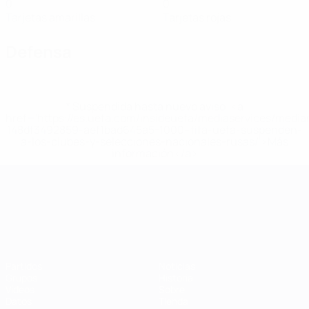
0
0
Tarjetas amarillas
Tarjetas rojas
Defensa
* Suspendida hasta nuevo aviso. <a
href='https://es.uefa.com/insideuefa/mediaservices/medi
148df3492859-aef1bad645a5-1000--fifa-uefa-suspenden-
a-los-clubes-y-selecciones-nacionales-rusas/'>Más
información</a>
Campeonato de Europa Sub-21
Partidos
Noticias
Grupos
Historia
Vídeos
Sobre
Datos
Tienda