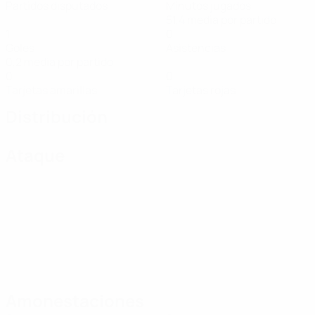
Partidos disputados
Minutos jugados
51,4 media por partido
1
0
Goles
Asistencias
0,2 media por partido
0
0
Tarjetas amarillas
Tarjetas rojas
Distribución
Ataque
Amonestaciones