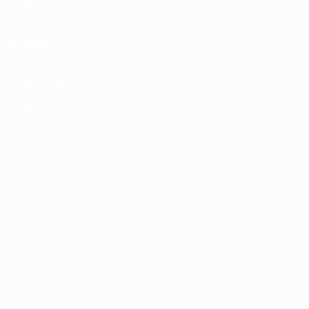
Equipos
VISITE
TAMBIÉN
UEFA.com
Fundación de la
UEFA
Tienda
ELEGIR IDIOMA
Español
English
Français
Deutsch
Русский
Español
Italiano
Português
Privacidad
Términos y condiciones
Política de cookies
Ajustes de privacidad