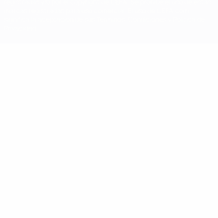
registradas y/o por el copyright de UEFA. Se prohíbe el uso de estas
marcas registradas para uso comercial. El uso de UEFA.com
significa la aceptación de sus Términos, Condiciones y Política de
Privacidad.