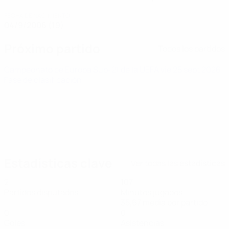
FECHA DE NACIMIENTO
04/9/2006 (19)
Próximo partido
Todos los partidos
Campeonato de Europa Sub-21 de la UEFA
vie 25 sept 2026
·
Fase de clasificación
Estadísticas clave
Ver todas las estadísticas
2
107
Partidos disputados
Minutos jugados
35,67 media por partido
0
0
Goles
Asistencias