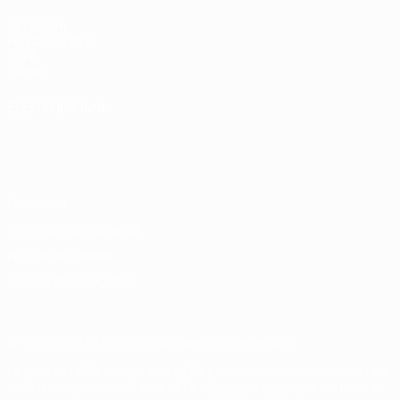
UEFA.com
Fundación de la
UEFA
Tienda
ELEGIR IDIOMA
Español
English
Français
Deutsch
Русский
Español
Italiano
Português
Privacidad
Términos y condiciones
Política de cookies
Ajustes de privacidad
© 1998-2026 UEFA. Todos los derechos reservados
La palabra UEFA, el logo de la UEFA y todas las marcas relacionadas
con las competiciones de la UEFA están protegidas por las marcas