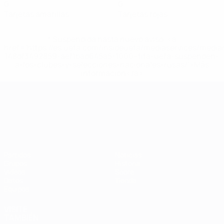
0
0
Tarjetas amarillas
Tarjetas rojas
* Suspendida hasta nuevo aviso. <a
href='https://es.uefa.com/insideuefa/mediaservices/medi
148df3492859-aef1bad645a5-1000--fifa-uefa-suspenden-
a-los-clubes-y-selecciones-nacionales-rusas/'>Más
información</a>
Campeonato de Europa Sub-21
Partidos
Noticias
Grupos
Historia
Vídeos
Sobre
Datos
Tienda
Equipos
VISITE
TAMBIÉN