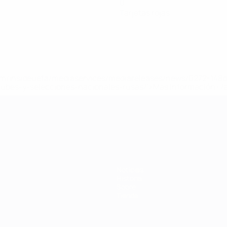
0
Tarjetas rojas
a.com/insideuefa/mediaservices/mediareleases/news/0272-14
lubes-y-selecciones-nacionales-rusas/'>Más información</
 de la UEFA
Noticias
Historia
Sobre
Tienda