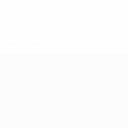
8df3492859-aef1bad645a5-1000--fifa-uefa-suspenden-a-los-
a>