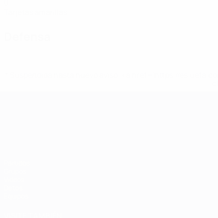
0
Tarjetas amarillas
Defensa
* Suspendida hasta nuevo aviso. <a href='https://es.uef
c
Campeonato de Europa Sub-21
Partidos
Grupos
Vídeos
Datos
Equipos
VISITE TAMBIÉN