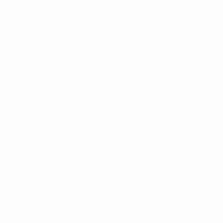
Tarjetas rojas
a.com/insideuefa/mediaservices/mediareleases/news/0272-14
lubes-y-selecciones-nacionales-rusas/'>Más información</
 de la UEFA
Noticias
Historia
Sobre
Tienda