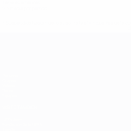
Tarjetas amarillas
0,5 media por partido
* Suspendida hasta nuevo aviso. <a href='https://es.uef
c
Campeonato de Europa Sub-21
Partidos
Grupos
Vídeos
Datos
Equipos
VISITE TAMBIÉN
UEFA.com
Fundación de la UEFA
Tienda