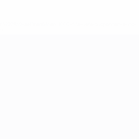
8df3492859-aef1bad645a5-1000--fifa-uefa-suspenden-a-los-
a>