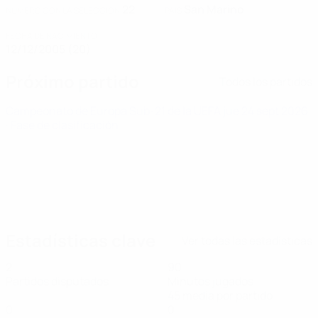
22
San Marino
NÚMERO CON LA SELECCIÓN
PAÍS
FECHA DE NACIMIENTO
12/12/2005 (20)
Próximo partido
Todos los partidos
Campeonato de Europa Sub-21 de la UEFA
jue 24 sept 2026
· Fase de clasificación
Estadísticas clave
Ver todas las estadísticas
2
90
Partidos disputados
Minutos jugados
45 media por partido
0
0