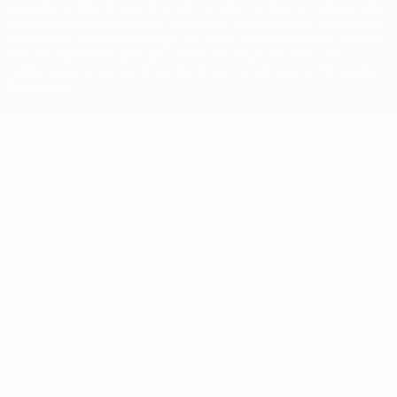
La palabra UEFA, el logo de la UEFA y todas las marcas relacionadas
con las competiciones de la UEFA están protegidas por las marcas
registradas y/o por el copyright de UEFA. Se prohíbe el uso de estas
marcas registradas para uso comercial. El uso de UEFA.com
significa la aceptación de sus Términos, Condiciones y Política de
Privacidad.