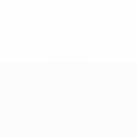
Goles
Asistencias
1
0
Tarjetas amarillas
Tarjetas rojas
0,5 media por partido
* Suspendida hasta nuevo aviso. <a
href='https://es.uefa.com/insideuefa/mediaservices/medi
148df3492859-aef1bad645a5-1000--fifa-uefa-suspenden-
a-los-clubes-y-selecciones-nacionales-rusas/'>Más
información</a>
Campeonato de Europa Sub-21
Partidos
Noticias
Grupos
Historia
Vídeos
Sobre
Datos
Tienda
Equipos