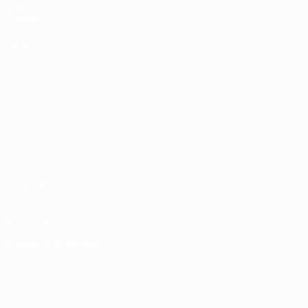
VISITE
TAMBIÉN
UEFA.com
Fundación de la
UEFA
Tienda
ELEGIR IDIOMA
Español
English
Français
Deutsch
Русский
Español
Italiano
Português
Privacidad
Términos y condiciones
Política de cookies
Ajustes de privacidad
© 1998-2026 UEFA. Todos los derechos reservados