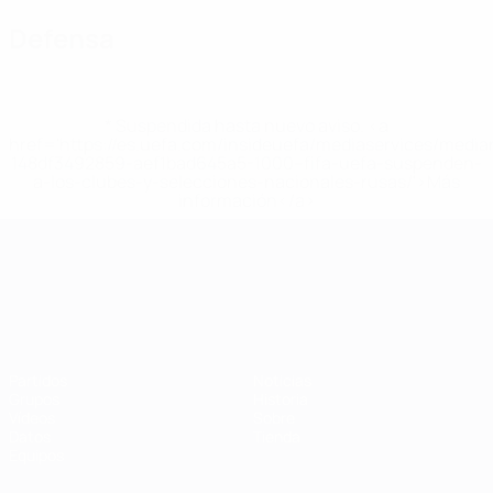
Defensa
* Suspendida hasta nuevo aviso. <a
href='https://es.uefa.com/insideuefa/mediaservices/medi
148df3492859-aef1bad645a5-1000--fifa-uefa-suspenden-
a-los-clubes-y-selecciones-nacionales-rusas/'>Más
información</a>
Campeonato de Europa Sub-21
Partidos
Noticias
Grupos
Historia
Vídeos
Sobre
Datos
Tienda
Equipos