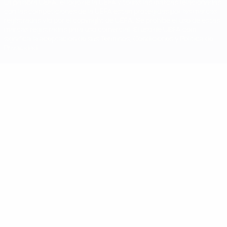
La palabra UEFA, el logo de la UEFA y todas las marcas relacionadas
con las competiciones de la UEFA están protegidas por las marcas
registradas y/o por el copyright de UEFA. Se prohíbe el uso de estas
marcas registradas para uso comercial. El uso de UEFA.com
significa la aceptación de sus Términos, Condiciones y Política de
Privacidad.