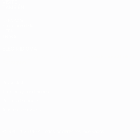
VISITE
TAMBIÉN
UEFA.com
Fundación de la
UEFA
Tienda
ELEGIR IDIOMA
Español
English
Français
Deutsch
Русский
Español
Italiano
Português
Privacidad
Términos y condiciones
Política de cookies
Ajustes de privacidad
© 1998-2026 UEFA. Todos los derechos reservados