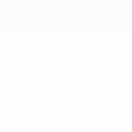
con las competiciones de la UEFA están protegidas por las marcas
registradas y/o por el copyright de UEFA. Se prohíbe el uso de estas
marcas registradas para uso comercial. El uso de UEFA.com
significa la aceptación de sus Términos, Condiciones y Política de
Privacidad.