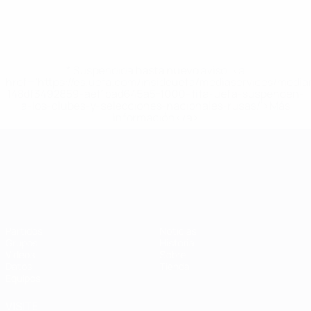
* Suspendida hasta nuevo aviso. <a
href='https://es.uefa.com/insideuefa/mediaservices/medi
148df3492859-aef1bad645a5-1000--fifa-uefa-suspenden-
a-los-clubes-y-selecciones-nacionales-rusas/'>Más
información</a>
Campeonato de Europa Sub-21
Partidos
Noticias
Grupos
Historia
Vídeos
Sobre
Datos
Tienda
Equipos
VISITE