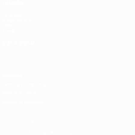
TAMBIÉN
UEFA.com
Fundación de la
UEFA
Tienda
ELEGIR IDIOMA
Español
English
Français
Deutsch
Русский
Español
Italiano
Português
Privacidad
Términos y condiciones
Política de cookies
Ajustes de privacidad
© 1998-2026 UEFA. Todos los derechos reservados
La palabra UEFA, el logo de la UEFA y todas las marcas relacionadas