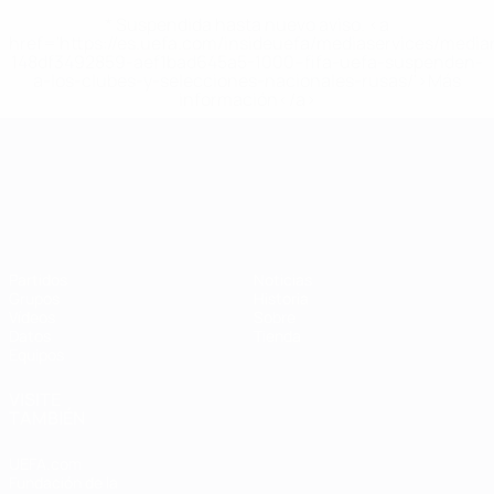
* Suspendida hasta nuevo aviso. <a
href='https://es.uefa.com/insideuefa/mediaservices/medi
148df3492859-aef1bad645a5-1000--fifa-uefa-suspenden-
a-los-clubes-y-selecciones-nacionales-rusas/'>Más
información</a>
Campeonato de Europa Sub-21
Partidos
Noticias
Grupos
Historia
Vídeos
Sobre
Datos
Tienda
Equipos
VISITE
TAMBIÉN
UEFA.com
Fundación de la