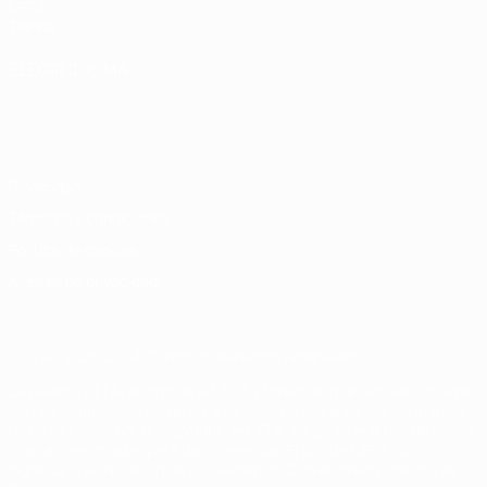
UEFA
Tienda
ELEGIR IDIOMA
Español
English
Français
Deutsch
Русский
Español
Italiano
Português
Privacidad
Términos y condiciones
Política de cookies
Ajustes de privacidad
© 1998-2026 UEFA. Todos los derechos reservados
La palabra UEFA, el logo de la UEFA y todas las marcas relacionadas
con las competiciones de la UEFA están protegidas por las marcas
registradas y/o por el copyright de UEFA. Se prohíbe el uso de estas
marcas registradas para uso comercial. El uso de UEFA.com
significa la aceptación de sus Términos, Condiciones y Política de