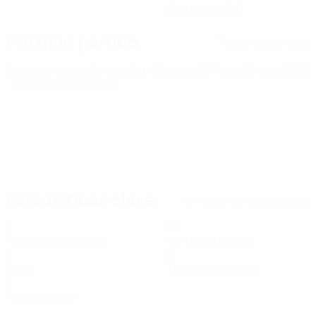
23/9/2004 (21)
Próximo partido
Todos los partidos
Campeonato de Europa Sub-21 de la UEFA
sáb 26 sept 2026
· Fase de clasificación
Estadísticas clave
Ver todas las estadísticas
1
90
Partidos disputados
Minutos jugados
0
0
Goles
Tarjetas amarillas
0
Tarjetas rojas